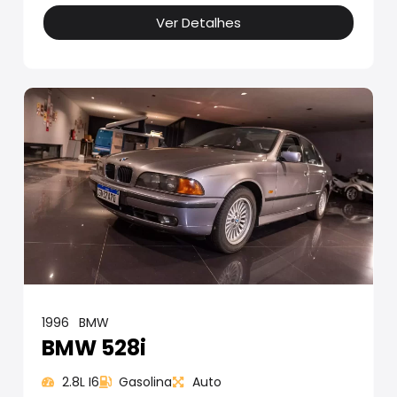
Ver Detalhes
1996
BMW
BMW 528i
2.8L I6
Gasolina
Auto