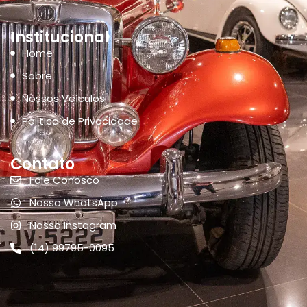
Institucional
Home
Sobre
Nossos Veículos
Politica de Privacidade
Contato
Fale Conosco
Nosso WhatsApp
Nosso Instagram
(14) 99795-0095