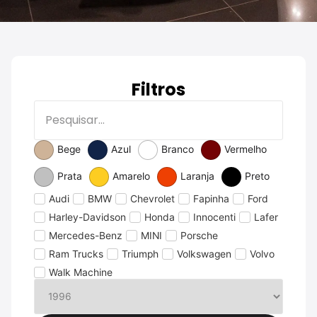
Filtros
Bege
Azul
Branco
Vermelho
Prata
Amarelo
Laranja
Preto
Audi
BMW
Chevrolet
Fapinha
Ford
Harley-Davidson
Honda
Innocenti
Lafer
Mercedes-Benz
MINI
Porsche
Ram Trucks
Triumph
Volkswagen
Volvo
Walk Machine