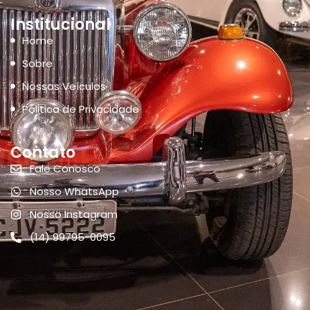
Institucional
Home
Sobre
Nossos Veículos
Politica de Privacidade
Contato
Fale Conosco
Nosso WhatsApp
Nosso Instagram
(14) 99795-0095