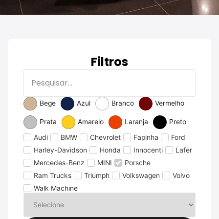
Filtros
Bege
Azul
Branco
Vermelho
Prata
Amarelo
Laranja
Preto
Audi
BMW
Chevrolet
Fapinha
Ford
Harley-Davidson
Honda
Innocenti
Lafer
Mercedes-Benz
MINI
Porsche
Ram Trucks
Triumph
Volkswagen
Volvo
Walk Machine