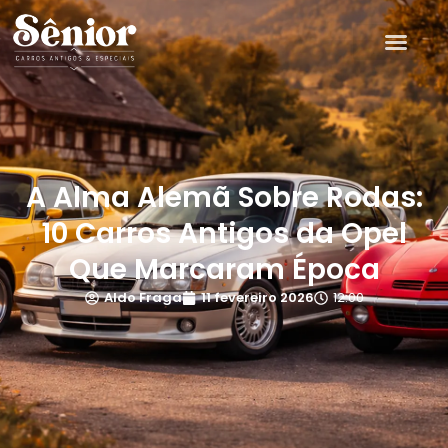
A Alma Alemã Sobre Rodas:
10 Carros Antigos da Opel
Que Marcaram Época
Aldo Fraga
11 fevereiro 2026
12:00