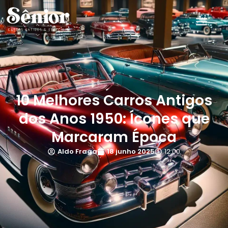
10 Melhores Carros Antigos
dos Anos 1950: Ícones que
Marcaram Época
Aldo Fraga
18 junho 2025
12:00