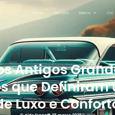
Home
Veículos
Marca
Cor
os Antigos Grande
s que Definiram
de Luxo e Confort