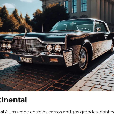
tinental
al
é um ícone entre os carros antigos grandes, conhec