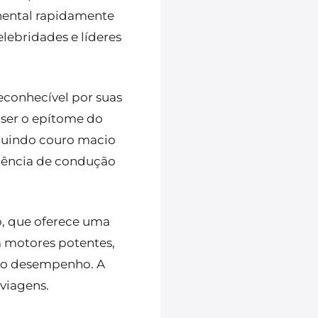
inental rapidamente
elebridades e líderes
econhecível por suas
 ser o epítome do
cluindo couro macio
riência de condução
o, que oferece uma
 motores potentes,
elo desempenho. A
viagens.