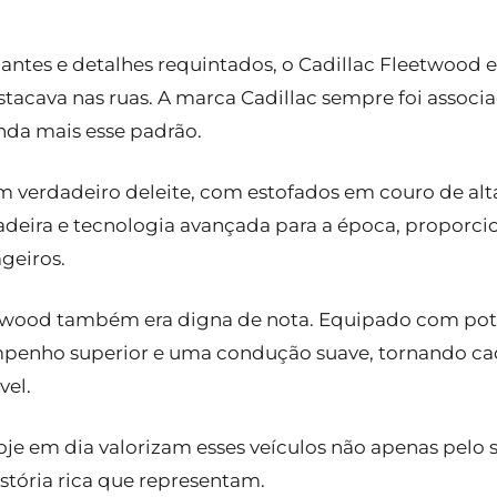
.
antes e detalhes requintados, o Cadillac Fleetwood e
acava nas ruas. A marca Cadillac sempre foi associad
nda mais esse padrão.
m verdadeiro deleite, com estofados em couro de alt
eira e tecnologia avançada para a época, proporci
ageiros.
twood também era digna de nota. Equipado com pot
empenho superior e uma condução suave, tornando c
vel.
oje em dia valorizam esses veículos não apenas pel
tória rica que representam.