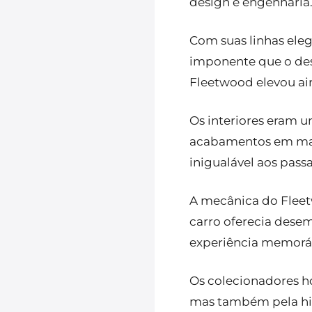
design e engenharia
Com suas linhas eleg
imponente que o dest
Fleetwood elevou ai
Os interiores eram u
acabamentos em mad
inigualável aos pass
A mecânica do Flee
carro oferecia des
experiência memorá
Os colecionadores h
mas também pela his