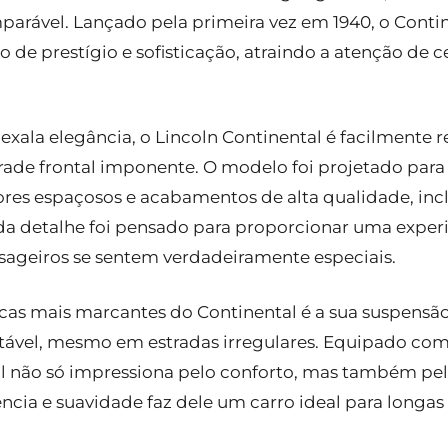
mparável. Lançado pela primeira vez em 1940, o Cont
 de prestígio e sofisticação, atraindo a atenção de c
ala elegância, o Lincoln Continental é facilmente r
 grade frontal imponente. O modelo foi projetado para
iores espaçosos e acabamentos de alta qualidade, in
da detalhe foi pensado para proporcionar uma expe
sageiros se sentem verdadeiramente especiais.
icas mais marcantes do Continental é a sua suspensã
tável, mesmo em estradas irregulares. Equipado com
al não só impressiona pelo conforto, mas também p
ia e suavidade faz dele um carro ideal para longas 