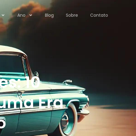
Ano
Blog
Sobre
Contato
s: 10
 uma Era
o