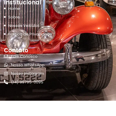
Institucional
Home
Sobre
Nossos Veículos
Politica de Privacidade
Contato
Fale Conosco
Nosso WhatsApp
Nosso Instagram
(14) 99795-0095
Sênior Motors. Copyrigth © 2026 – Todos os Direitos Reservados.