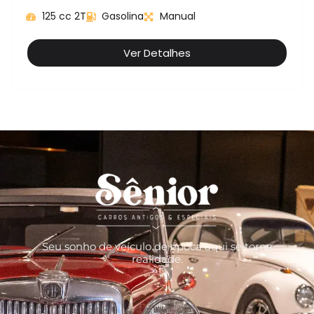
125 cc 2T
Gasolina
Manual
Ver Detalhes
Seu sonho de veículo de época aqui se torna
realidade.