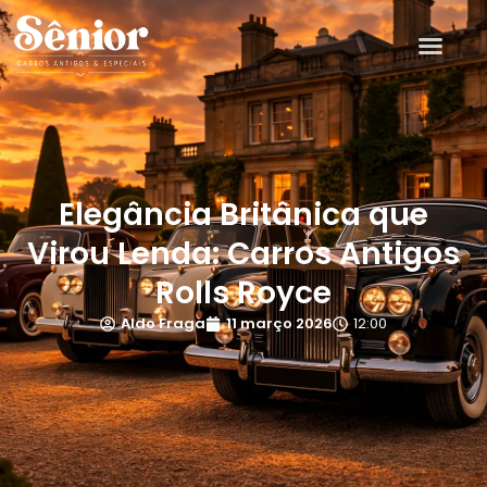
Elegância Britânica que
Virou Lenda: Carros Antigos
Rolls Royce
Aldo Fraga
11 março 2026
12:00